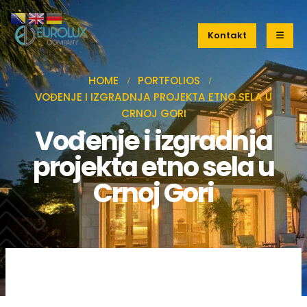
Kontakt
HOME
PORTFOLIOS
VOĐENJE I IZGRADNJA PROJEKTA ETNO SELA U
CRNOJ GORI
Vođenje i izgradnja
projekta etno sela u
Crnoj Gori