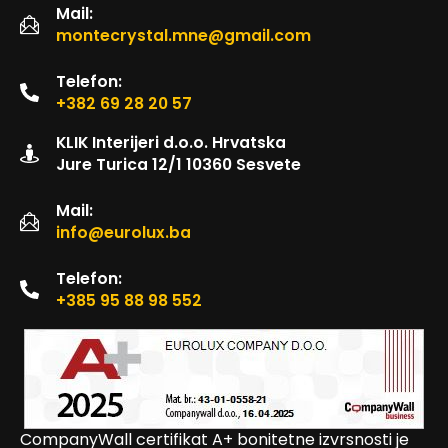
Mail:
montecrystal.mne@gmail.com
Telefon:
+382 69 28 20 57
KLIK Interijeri d.o.o. Hrvatska
Jure Turica 12/1 10360 Sesvete
Mail:
info@eurolux.ba
Telefon:
+385 95 88 98 552
CompanyWall certifikat A+ bonitetne izvrsnosti je