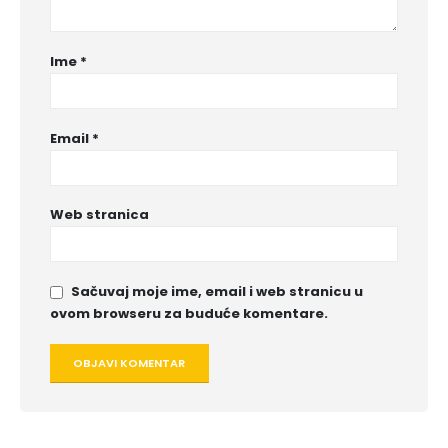
Ime
*
Email
*
Web stranica
Sačuvaj moje ime, email i web stranicu u
ovom browseru za buduće komentare.