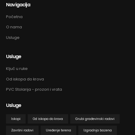
Navigacija
Početna
O nama
Usluge
Usluge
Ključ u ruke
Od iskopa do krova
PVC Stolarija - prozori i vrata
Usluge
Iskopi
Od iskopa do krova
Grubi građevinski radovi
Završni radovi
Uređenje terena
Izgradnja bazena